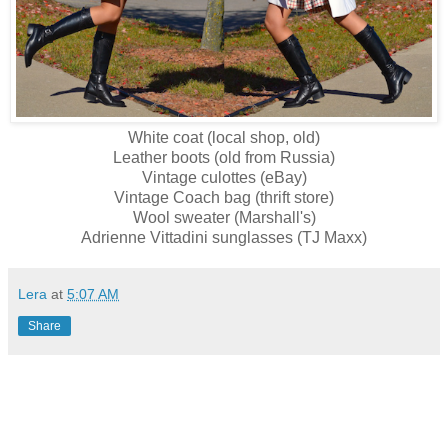
White coat (local shop, old)
Leather boots (old from Russia)
Vintage culottes (eBay)
Vintage Coach bag (thrift store)
Wool sweater (Marshall's)
Adrienne Vittadini sunglasses (TJ Maxx)
Lera
at
5:07 AM
Share