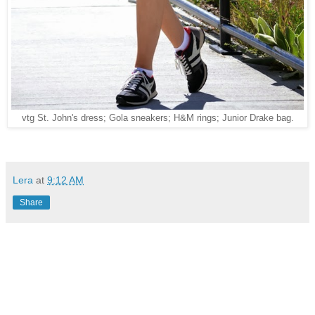
vtg St. John's dress; Gola sneakers; H&M rings; Junior Drake bag.
Lera
at
9:12 AM
Share