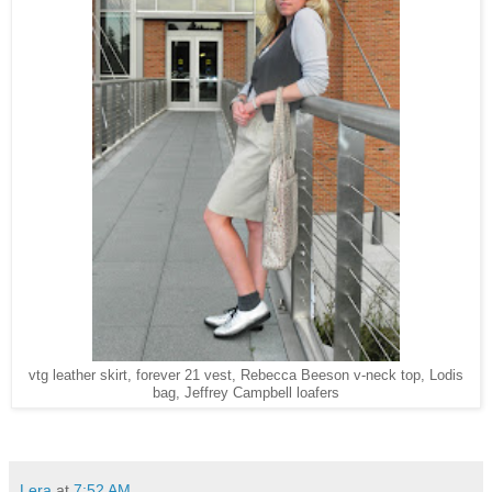
vtg leather skirt, forever 21 vest, Rebecca Beeson v-neck top, Lodis
bag, Jeffrey Campbell loafers
Lera
at
7:52 AM