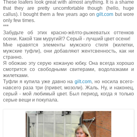
These loafers look great with almost anything. It is a shame
that they are pretty uncomfortable though (hello, huge
callus). I bought them a few years ago on
gilt.com
but wore
only few times.
***
Забудьте об этих красно-жёлто-рыжеватых оттенков
осени. Какой там муругий!? Серый - лучший цвет осени!
Мне нравятся элементы мужского стиля (жилетки,
мужские туфли), они добавляют жентсвенность, как ни
странно.
Я обожаю эту серую кожаную юбку. Она всегда хорошо
смотрится со свободными свитерами, водолазками и
жилетками.
Туфли я купила уже давно на
gilt.com
, но носила всего-
навсего раза три (привет, мозоли). Жаль. Ну, и наконец,
серый - мой любимый цвет. Был период, когда я только
серые вещи и покупала.